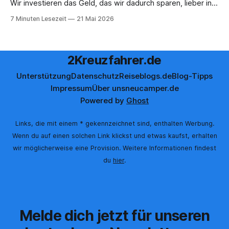
Wir investieren das Geld, das wir dadurch sparen, lieber in
Aktivitäten an Bord, gutes Essen oder den ein oder anderen
7 Minuten Lesezeit
21 Mai 2026
Cocktail an der Bar. Auch auf einer unserer letzten Reisen
2Kreuzfahrer.de
Unterstützung
Datenschutz
Reiseblogs.de
Blog-Tipps
Impressum
Über uns
neucamper.de
Powered by
Ghost
Links, die mit einem * gekennzeichnet sind, enthalten Werbung.
Wenn du auf einen solchen Link klickst und etwas kaufst, erhalten
wir möglicherweise eine Provision. Weitere Informationen findest
du
hier
.
Melde dich jetzt für unseren