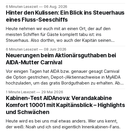
da ist. 😅 Und am Wochenende steigen wir in Linz an Bord
6 Minuten Lesezeit
06 Aug. 2026
und fahren mit Thurgau Travel die Donau hinunter Richtung
Hinter den Kulissen: Ein Blick ins Steuerhaus
Budapest. Auch
eines Fluss-Seeschiffs
Heute nehmen wir euch mit an einen Ort, der auf den
meisten Schiffen für Gäste komplett tabu ist: ins
Steuerhaus. Also dorthin, wo auch der Kapitän seinen
Arbeitsplatz hat. Auf unserer Reise mit der MS Thurgau
6 Minuten Lesezeit
08 Juni 2026
Saxonia ging es zur Mittagszeit von Mainz Richtung Koblenz
Neuerungen beim Aktionärsguthaben bei
– und wir durften für ein
AIDA-Mutter Carnival
Vor einigen Tagen hat AIDA bzw. genauer gesagt Carnival
die Option gestrichen, Depot-/Aktiennachweise in MyAIDA
hochzuladen, um das gratis Bordguthaben zu erhalten. Ab
sofort muss die bisher optionale StockPerks-App genutzt
1 Minute Lesezeit
29 Mai 2026
werden, um das Bordguthaben zu erhalten. Bereits vor
Kabinen-Test AIDAnova: Verandakabine
einiger Zeit wurde zudem die Möglichkeit gestrichen, das
Komfort 10001 mit Kapitänsblick – Highlights
Bordguthaben per
und Schwächen
Heute wird es bei uns mal etwas anders. Wer uns kennt,
der weiß: Noah und ich sind eigentlich Innenkabinen-Fans.