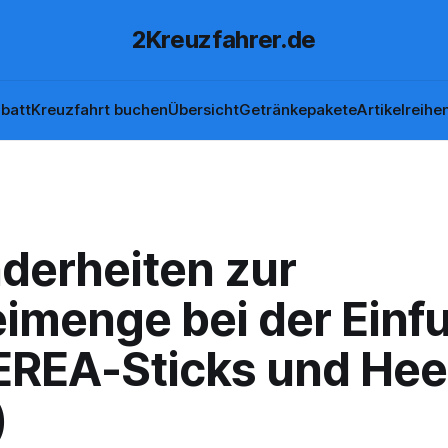
2Kreuzfahrer.de
batt
Kreuzfahrt buchen
Übersicht
Getränkepakete
Artikelreihe
derheiten zur
eimenge bei der Einf
EREA-Sticks und Hee
)