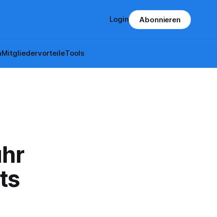
Login
Abonnieren
n
Mitgliedervorteile
Tools
uhr
ts