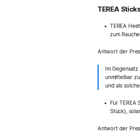
TEREA Sticks
TEREA Heets
zum Rauchen
Antwort der Press
Im Gegensatz z
unmittelbar z
und als solch
Für TEREA S
Stück), sola
Antwort der Press