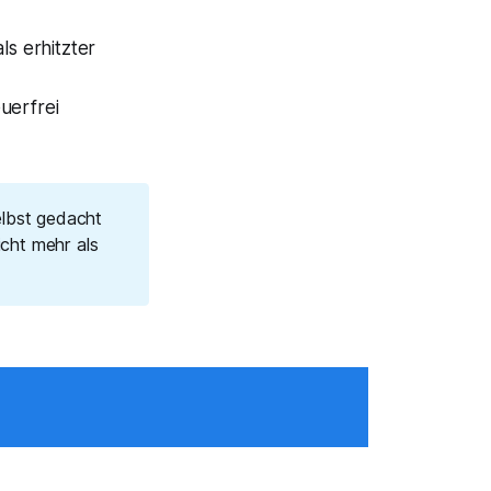
als
erhitzter
uerfrei
elbst gedacht
icht mehr als