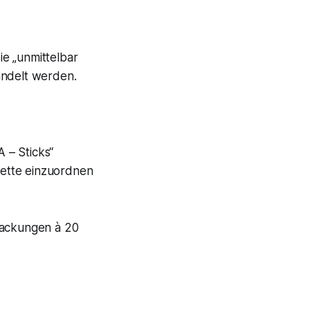
e „unmittelbar
andelt werden.
 – Sticks“
rette einzuordnen
ackungen à 20