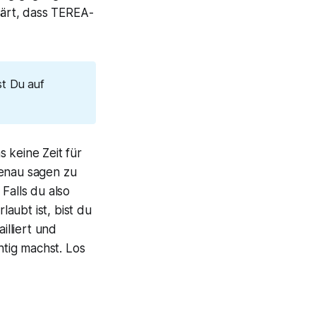
ärt, dass TEREA-
st Du auf
 keine Zeit für
genau sagen zu
Falls du also
aubt ist, bist du
illiert und
htig machst. Los