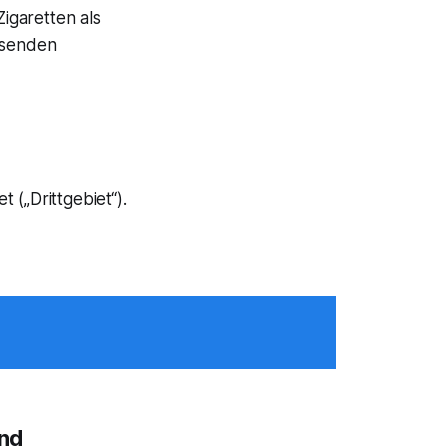
Zigaretten als
isenden
 („Drittgebiet“).
und