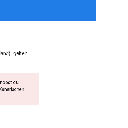
and), gelten
indest du
 Kanarischen