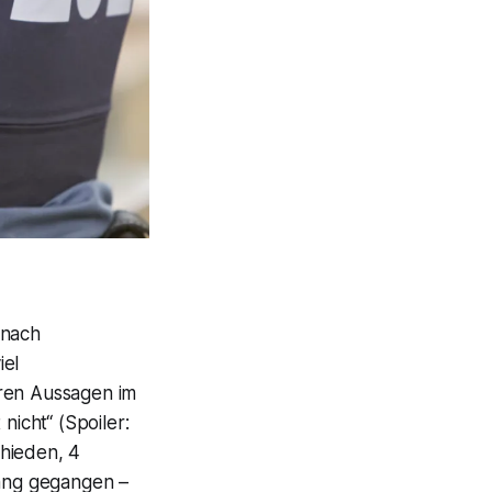
 nach
iel
aren Aussagen im
nicht“ (Spoiler:
chieden, 4
ang gegangen –