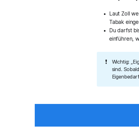
Laut Zoll we
Tabak
einge
Du darfst b
einführen, 
❗
Wichtig: „E
sind. Sobal
Eigenbedarf