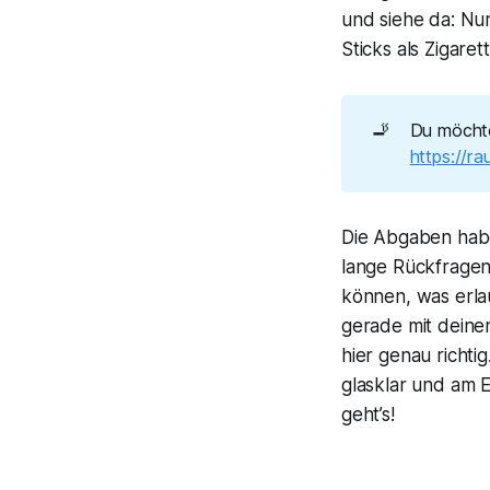
und siehe da: Nu
Sticks als Zigare
🚬
Du möchte
https://ra
Die Abgaben haben
lange Rückfragen
können, was erlau
gerade mit deinem
hier genau richtig
glasklar und am E
geht’s!