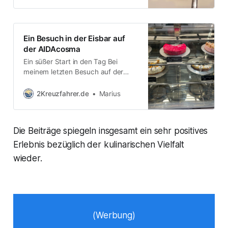
Reservierung hatten, aber das
freundliche Personal konnte uns
dennoch einen Tisch anbieten. Der
Abend versprach eine kulinarische
Ein Besuch in der Eisbar auf
Reise durch die französische Küche
der AIDAcosma
zu werden, und wir wurden nicht
Ein süßer Start in den Tag Bei
enttäuscht. Vorspeise: Rinder
meinem letzten Besuch auf der
AIDAcosma habe ich die Eisbar
ausprobiert und war begeistert. Der
2Kreuzfahrer.de
Marius
Kuchen war einfach himmlisch! Ich
entschied mich für ein Stück
Kuchen mit einer zarten rosa
Die Beiträge spiegeln insgesamt ein sehr positives
Glasur, das nicht nur optisch ein
Highlight war, sondern auch
Erlebnis bezüglich der kulinarischen Vielfalt
geschmacklich voll überzeugte.
wieder.
(Werbung)