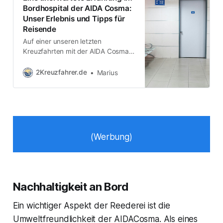
Bordhospital der AIDA Cosma:
Unser Erlebnis und Tipps für
Reisende
Auf einer unseren letzten
Kreuzfahrten mit der AIDA Cosma
erlebten wir etwas, das man im
Urlaub eigentlich vermeiden
2Kreuzfahrer.de
Marius
möchte – einen medizinischen
“Notfall”. Wir befanden uns auf
einer wunderschönen Mittelmeer-
Tour, und die Sonne brannte heiß
vom Himmel. Nach einem
erlebnisreichen Landgang, bei dem
(Werbung)
wir die Natur in vollen Zügen
genossen hatten,
Nachhaltigkeit an Bord
Ein wichtiger Aspekt der Reederei ist die
Umweltfreundlichkeit der AIDACosma. Als eines