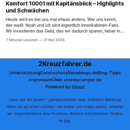
Komfort 10001 mit Kapitänsblick – Highlights
Bordguthaben per
und Schwächen
Heute wird es bei uns mal etwas anders. Wer uns kennt,
der weiß: Noah und ich sind eigentlich Innenkabinen-Fans.
Wir investieren das Geld, das wir dadurch sparen, lieber in
Aktivitäten an Bord, gutes Essen oder den ein oder anderen
7 Minuten Lesezeit
21 Mai 2026
Cocktail an der Bar. Auch auf einer unserer letzten Reisen
2Kreuzfahrer.de
Unterstützung
Datenschutz
Reiseblogs.de
Blog-Tipps
Impressum
Über uns
neucamper.de
Powered by
Ghost
Links, die mit einem * gekennzeichnet sind, enthalten Werbung.
Wenn du auf einen solchen Link klickst und etwas kaufst, erhalten
wir möglicherweise eine Provision. Weitere Informationen findest
du
hier
.