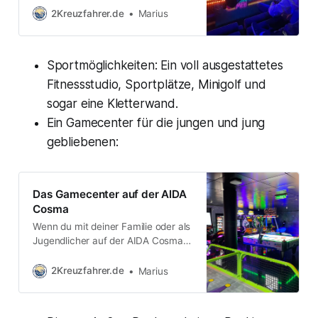
der AIDAcosma zu besuchen, und
2Kreuzfahrer.de
Marius
es war wirklich ein Erlebnis, das mir
lange in Erinnerung bleiben wird.
Bevor ich jedoch von meinem
Sportmöglichkeiten: Ein voll ausgestattetes
Besuch berichte, möchte ich kurz
erklären, worum es in dieser Show
Fitnessstudio, Sportplätze, Minigolf und
eigentlich geht.
sogar eine Kletterwand.
Ein Gamecenter für die jungen und jung
gebliebenen:
Das Gamecenter auf der AIDA
Cosma
Wenn du mit deiner Familie oder als
Jugendlicher auf der AIDA Cosma
unterwegs bist, dann ist das
Gamecenter ein absolutes
2Kreuzfahrer.de
Marius
Highlight. Es bietet das klassische
Gamecenter-Feeling, das viele von
uns noch aus ihrer Kindheit kennen,