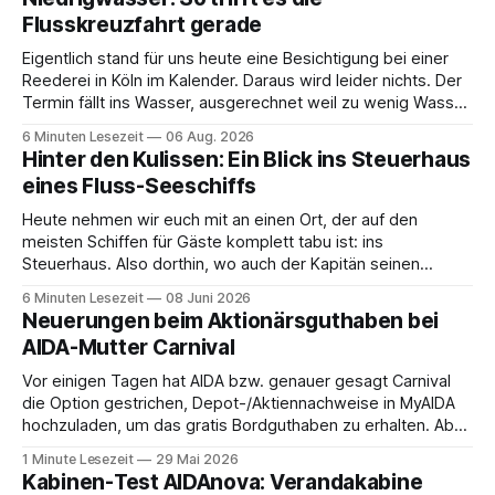
Flusskreuzfahrt gerade
Eigentlich stand für uns heute eine Besichtigung bei einer
Reederei in Köln im Kalender. Daraus wird leider nichts. Der
Termin fällt ins Wasser, ausgerechnet weil zu wenig Wasser
da ist. 😅 Und am Wochenende steigen wir in Linz an Bord
6 Minuten Lesezeit
06 Aug. 2026
und fahren mit Thurgau Travel die Donau hinunter Richtung
Hinter den Kulissen: Ein Blick ins Steuerhaus
Budapest. Auch
eines Fluss-Seeschiffs
Heute nehmen wir euch mit an einen Ort, der auf den
meisten Schiffen für Gäste komplett tabu ist: ins
Steuerhaus. Also dorthin, wo auch der Kapitän seinen
Arbeitsplatz hat. Auf unserer Reise mit der MS Thurgau
6 Minuten Lesezeit
08 Juni 2026
Saxonia ging es zur Mittagszeit von Mainz Richtung Koblenz
Neuerungen beim Aktionärsguthaben bei
– und wir durften für ein
AIDA-Mutter Carnival
Vor einigen Tagen hat AIDA bzw. genauer gesagt Carnival
die Option gestrichen, Depot-/Aktiennachweise in MyAIDA
hochzuladen, um das gratis Bordguthaben zu erhalten. Ab
sofort muss die bisher optionale StockPerks-App genutzt
1 Minute Lesezeit
29 Mai 2026
werden, um das Bordguthaben zu erhalten. Bereits vor
Kabinen-Test AIDAnova: Verandakabine
einiger Zeit wurde zudem die Möglichkeit gestrichen, das