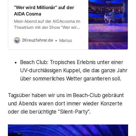
“Wer wird Millionär” auf der
AIDA Cosma
Mein Abend auf der AIDAcosma im
Theatrium mit der Show “Wer wird
Millionär auf AIDA”, war insgesamt
sehr gelungen. Das Ambiente des
2Kreuzfahrer.de
Marius
Theatriums war ansprechend, und
die Atmosphäre erinnerte stark an
die bekannte TV-Show. Noah und
Beach Club: Tropisches Erlebnis unter einer
ich, beide Fans von “Wer wird
Millionär”, haben uns besonders
UV-durchlässigen Kuppel, die das ganze Jahr
über die interaktive Komponente
über sommerliches Wetter garantieren soll.
Tagsüber haben wir uns im Beach-Club gebräunt
und Abends waren dort immer wieder Konzerte
oder die berüchtigte "Silent-Party".