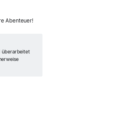
re Abenteuer!
l überarbeitet
herweise