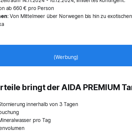
eitraum 14.11.2024 - 16.12.2024, limitiertes Kontingent.
on ab 660 € pro Person
nen
: Von Mittelmeer über Norwegen bis hin zu exotischen
ka
(Werbung)
teile bringt der AIDA PREMIUM Tar
Stornierung innerhalb von 3 Tagen
mbuchung
Mineralwasser pro Tag
envolumen