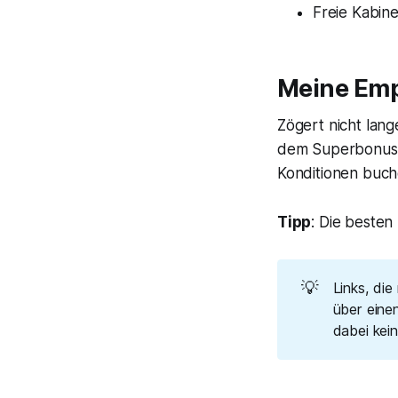
Freie Kabin
Meine Em
Zögert nicht lang
dem Superbonus s
Konditionen buch
Tipp
: Die besten
💡
Links, die
über einen
dabei kei