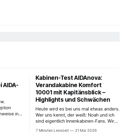
Kabinen-Test AIDAnova:
i AIDA-
Verandakabine Komfort
10001 mit Kapitänsblick –
Highlights und Schwächen
zw.
Option
Heute wird es bei uns mal etwas anders.
hweise in
Wer uns kennt, der weiß: Noah und ich
gratis
sind eigentlich Innenkabinen-Fans. Wir
 sofort
investieren das Geld, das wir dadurch
7 Minuten Lesezeit
21 Mai 2026
ockPerks-
sparen, lieber in Aktivitäten an Bord,