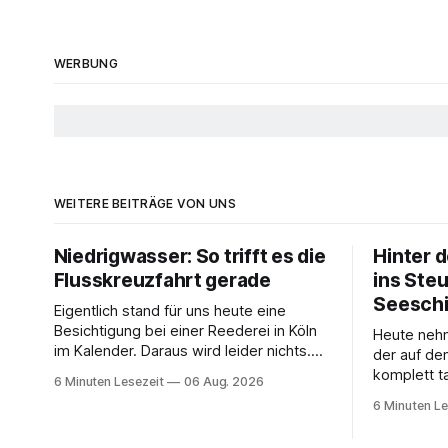
WERBUNG
WEITERE BEITRÄGE VON UNS
Niedrigwasser: So trifft es die
Hinter d
Flusskreuzfahrt gerade
ins Ste
Seeschi
Eigentlich stand für uns heute eine
Besichtigung bei einer Reederei in Köln
Heute nehm
im Kalender. Daraus wird leider nichts.
der auf de
Der Termin fällt ins Wasser,
komplett ta
6 Minuten Lesezeit
06 Aug. 2026
ausgerechnet weil zu wenig Wasser da
dorthin, w
6 Minuten Le
ist. 😅 Und am Wochenende steigen wir
Arbeitsplatz hat. Auf uns
in Linz an Bord und fahren mit Thurgau
der MS Thu