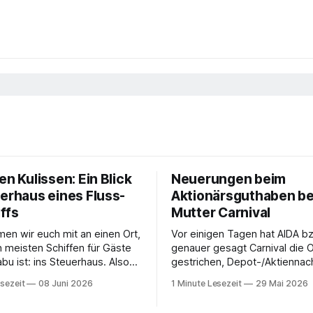
en Kulissen: Ein Blick
Neuerungen beim
uerhaus eines Fluss-
Aktionärsguthaben be
ffs
Mutter Carnival
en wir euch mit an einen Ort,
Vor einigen Tagen hat AIDA b
n meisten Schiffen für Gäste
genauer gesagt Carnival die 
bu ist: ins Steuerhaus. Also
gestrichen, Depot-/Aktiennac
o auch der Kapitän seinen
MyAIDA hochzuladen, um das 
sezeit
08 Juni 2026
1 Minute Lesezeit
29 Mai 2026
erer Reise mit
Bordguthaben zu erhalten. Ab
rgau Saxonia ging es zur
muss die bisher optionale St