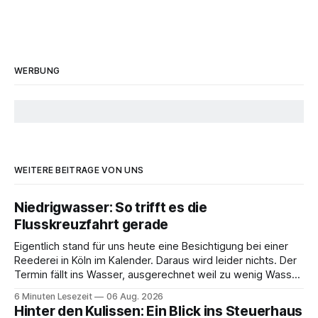
WERBUNG
WEITERE BEITRÄGE VON UNS
Niedrigwasser: So trifft es die
Flusskreuzfahrt gerade
Eigentlich stand für uns heute eine Besichtigung bei einer
Reederei in Köln im Kalender. Daraus wird leider nichts. Der
Termin fällt ins Wasser, ausgerechnet weil zu wenig Wasser
da ist. 😅 Und am Wochenende steigen wir in Linz an Bord
6 Minuten Lesezeit
06 Aug. 2026
und fahren mit Thurgau Travel die Donau hinunter Richtung
Hinter den Kulissen: Ein Blick ins Steuerhaus
Budapest. Auch