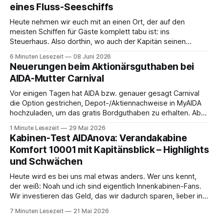
eines Fluss-Seeschiffs
Heute nehmen wir euch mit an einen Ort, der auf den
meisten Schiffen für Gäste komplett tabu ist: ins
Steuerhaus. Also dorthin, wo auch der Kapitän seinen
Arbeitsplatz hat. Auf unserer Reise mit der MS Thurgau
6 Minuten Lesezeit
08 Juni 2026
Saxonia ging es zur Mittagszeit von Mainz Richtung Koblenz
Neuerungen beim Aktionärsguthaben bei
– und wir durften für ein
AIDA-Mutter Carnival
Vor einigen Tagen hat AIDA bzw. genauer gesagt Carnival
die Option gestrichen, Depot-/Aktiennachweise in MyAIDA
hochzuladen, um das gratis Bordguthaben zu erhalten. Ab
sofort muss die bisher optionale StockPerks-App genutzt
1 Minute Lesezeit
29 Mai 2026
werden, um das Bordguthaben zu erhalten. Bereits vor
Kabinen-Test AIDAnova: Verandakabine
einiger Zeit wurde zudem die Möglichkeit gestrichen, das
Komfort 10001 mit Kapitänsblick – Highlights
Bordguthaben per
und Schwächen
Heute wird es bei uns mal etwas anders. Wer uns kennt,
der weiß: Noah und ich sind eigentlich Innenkabinen-Fans.
Wir investieren das Geld, das wir dadurch sparen, lieber in
Aktivitäten an Bord, gutes Essen oder den ein oder anderen
7 Minuten Lesezeit
21 Mai 2026
Cocktail an der Bar. Auch auf einer unserer letzten Reisen