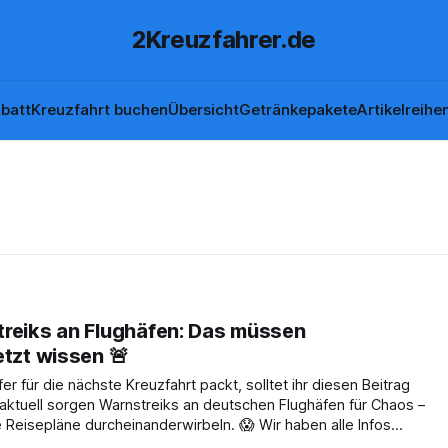
2Kreuzfahrer.de
batt
Kreuzfahrt buchen
Übersicht
Getränkepakete
Artikelreihe
treiks an Flughäfen: Das müssen
etzt wissen 🚨
r für die nächste Kreuzfahrt packt, solltet ihr diesen Beitrag
aktuell sorgen Warnstreiks an deutschen Flughäfen für Chaos –
 Reisepläne durcheinanderwirbeln. 😱 Wir haben alle Infos
zdem entspannt an Bord kommt. Wo wird gestreikt –