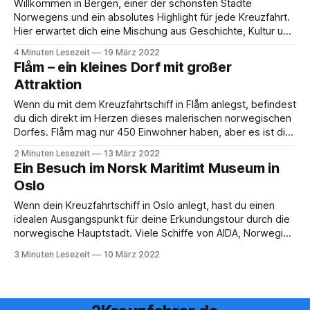
Willkommen in Bergen, einer der schönsten Städte
Norwegens und ein absolutes Highlight für jede Kreuzfahrt.
Hier erwartet dich eine Mischung aus Geschichte, Kultur und
atemberaubender Natur. Egal, ob du zum ersten Mal in
4 Minuten Lesezeit
19 März 2022
Bergen bist oder die Stadt schon kennst – sie wird dich
Flåm – ein kleines Dorf mit großer
garantiert begeistern. Ankunft in Bergen: Wo legt
Attraktion
Wenn du mit dem Kreuzfahrtschiff in Flåm anlegst, befindest
du dich direkt im Herzen dieses malerischen norwegischen
Dorfes. Flåm mag nur 450 Einwohner haben, aber es ist die
Heimat einer der bekanntesten Touristenattraktionen
2 Minuten Lesezeit
13 März 2022
Norwegens: der Flåmbahn. Die Flåmbahn ist nicht einfach
Ein Besuch im Norsk Maritimt Museum in
nur eine Zugfahrt – sie ist ein echtes Abenteuer! Diese
Oslo
Wenn dein Kreuzfahrtschiff in Oslo anlegt, hast du einen
idealen Ausgangspunkt für deine Erkundungstour durch die
norwegische Hauptstadt. Viele Schiffe von AIDA, Norwegian
Cruise Line, Royal Caribbean und anderen großen
3 Minuten Lesezeit
10 März 2022
Reedereien machen hier Halt. Das Schöne: Der Hafen liegt
super zentral! Du bist nur etwa einen Kilometer vom
Stadtzentrum entfernt,