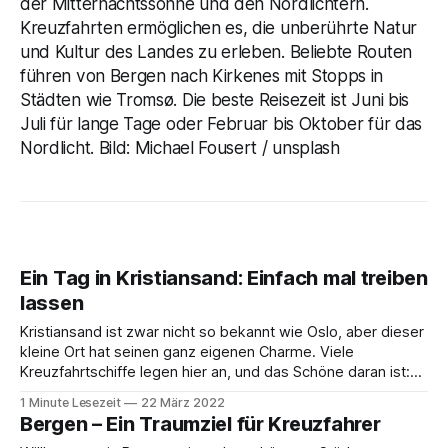
der Mitternachtssonne und den Nordlichtern.
Kreuzfahrten ermöglichen es, die unberührte Natur
und Kultur des Landes zu erleben. Beliebte Routen
führen von Bergen nach Kirkenes mit Stopps in
Städten wie Tromsø. Die beste Reisezeit ist Juni bis
Juli für lange Tage oder Februar bis Oktober für das
Nordlicht. Bild: Michael Fousert / unsplash
Ein Tag in Kristiansand: Einfach mal treiben
lassen
Kristiansand ist zwar nicht so bekannt wie Oslo, aber dieser
kleine Ort hat seinen ganz eigenen Charme. Viele
Kreuzfahrtschiffe legen hier an, und das Schöne daran ist:
Du musst dir keine Sorgen um Shuttles machen, denn die
1 Minute Lesezeit
22 März 2022
Schiffe legen so zentral an, dass du direkt losspazieren
Bergen – Ein Traumziel für Kreuzfahrer
kannst. Wir haben unseren