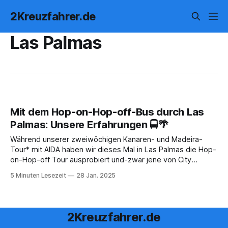
2Kreuzfahrer.de
Las Palmas
Mit dem Hop-on-Hop-off-Bus durch Las
Palmas: Unsere Erfahrungen 🚍🌴
Während unserer zweiwöchigen Kanaren- und Madeira-
Tour* mit AIDA haben wir dieses Mal in Las Palmas die Hop-
on-Hop-off Tour ausprobiert und-zwar jene von City
Sightseeing. Beim letzten Besuch waren wir eher gemütlich
5 Minuten Lesezeit
28 Jan. 2025
zu Fuß unterwegs. Landgang in Las Palmas auf Gran
Canaria: Unser erster Eindruck 🌴☀️In
2Kreuzfahrer.de