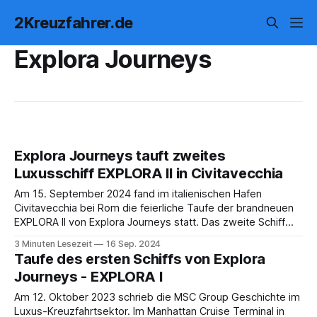
2Kreuzfahrer.de
Explora Journeys
Explora Journeys tauft zweites
Luxusschiff EXPLORA II in Civitavecchia
Am 15. September 2024 fand im italienischen Hafen
Civitavecchia bei Rom die feierliche Taufe der brandneuen
EXPLORA II von Explora Journeys statt. Das zweite Schiff
der Luxusreederei wurde mit einer traditionellen maritimen
3 Minuten Lesezeit
16 Sep. 2024
Zeremonie willkommen geheißen, bei der symbolisch eine
Taufe des ersten Schiffs von Explora
Flasche Champagner am Bug des Schiffes zerschlagen
Journeys - EXPLORA I
wurde. Die Taufpatin Rosalba
Am 12. Oktober 2023 schrieb die MSC Group Geschichte im
Luxus-Kreuzfahrtsektor. Im Manhattan Cruise Terminal in