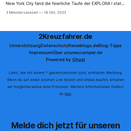
New York City fand die feierliche Taufe der EXPLORA I statt,
dem ersten Schiff der neuen Luxusmarke Explora Journeys.
3 Minuten Lesezeit
18 Okt. 2023
Dieses Ereignis markiert einen bedeutenden Meilenstein für
die MSC Group und ihre ambitionierten Pläne
2Kreuzfahrer.de
Unterstützung
Datenschutz
Reiseblogs.de
Blog-Tipps
Impressum
Über uns
neucamper.de
Powered by
Ghost
Links, die mit einem * gekennzeichnet sind, enthalten Werbung.
Wenn du auf einen solchen Link klickst und etwas kaufst, erhalten
wir möglicherweise eine Provision. Weitere Informationen findest
du
hier
.
Melde dich jetzt für unseren