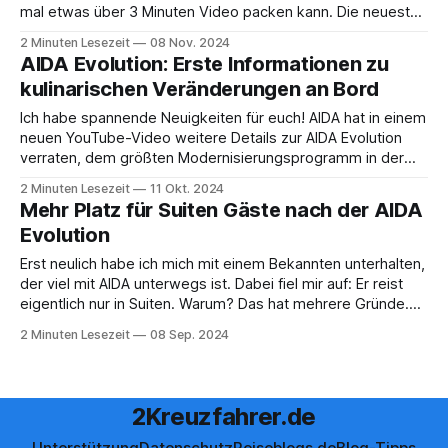
mal etwas über 3 Minuten Video packen kann. Die neueste
Folge der AIDA Evolution verspricht eine umfassende
2 Minuten Lesezeit
08 Nov. 2024
Transformation des Bordlebens, mit einem klaren Fokus auf
AIDA Evolution: Erste Informationen zu
Gemütlichkeit, Unterhaltung und Familienfreundlichkeit.
kulinarischen Veränderungen an Bord
Super wird mega 💋 | Folge
Ich habe spannende Neuigkeiten für euch! AIDA hat in einem
neuen YouTube-Video weitere Details zur AIDA Evolution
verraten, dem größten Modernisierungsprogramm in der
Geschichte der Reederei. Super wird mega 💋 | Folge 3:
2 Minuten Lesezeit
11 Okt. 2024
René Thiersch und Andreas Fandrich | AIDA EvolutionDas
Mehr Platz für Suiten Gäste nach der AIDA
kann ja lecker werden! Wenn AIDAdiva im März 2025 frisch
Evolution
modernisiert
Erst neulich habe ich mich mit einem Bekannten unterhalten,
der viel mit AIDA unterwegs ist. Dabei fiel mir auf: Er reist
eigentlich nur in Suiten. Warum? Das hat mehrere Gründe.
Zum einen natürlich der Komfort, den so eine Suite bietet.
2 Minuten Lesezeit
08 Sep. 2024
Zum anderen reist er meist mit Frau und Kindern, und
2Kreuzfahrer.de
Unterstützung
Datenschutz
Reiseblogs.de
Blog-Tipps