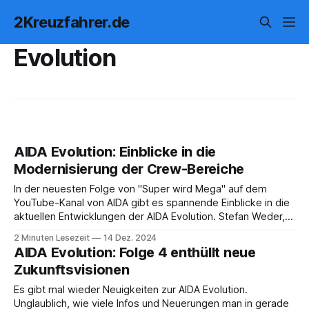
2Kreuzfahrer.de
Evolution
AIDA Evolution: Einblicke in die
Modernisierung der Crew-Bereiche
In der neuesten Folge von "Super wird Mega" auf dem
YouTube-Kanal von AIDA gibt es spannende Einblicke in die
aktuellen Entwicklungen der AIDA Evolution. Stefan Weder,
der Hoteldirektor bei AIDA, nimmt uns mit auf eine Reise
2 Minuten Lesezeit
14 Dez. 2024
hinter die Kulissen und zeigt uns, was hinter den Kulissen
AIDA Evolution: Folge 4 enthüllt neue
passiert.
Zukunftsvisionen
Es gibt mal wieder Neuigkeiten zur AIDA Evolution.
Unglaublich, wie viele Infos und Neuerungen man in gerade