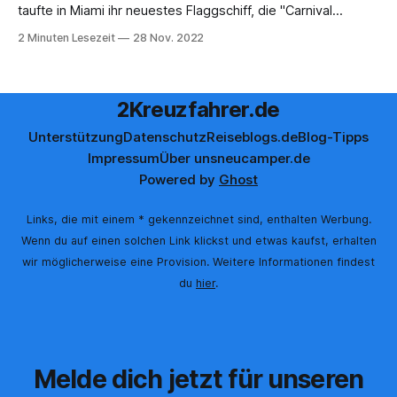
taufte in Miami ihr neuestes Flaggschiff, die "Carnival
Celebration". Mit diesem Ereignis erreichten die einjährigen
2 Minuten Lesezeit
28 Nov. 2022
Feierlichkeiten zum 50. Jubiläum der Reederei ihren
Höhepunkt. Ein Schiff der Superlative Die "Carnival
Celebration" ist das
2Kreuzfahrer.de
Unterstützung
Datenschutz
Reiseblogs.de
Blog-Tipps
Impressum
Über uns
neucamper.de
Powered by
Ghost
Links, die mit einem * gekennzeichnet sind, enthalten Werbung.
Wenn du auf einen solchen Link klickst und etwas kaufst, erhalten
wir möglicherweise eine Provision. Weitere Informationen findest
du
hier
.
Melde dich jetzt für unseren