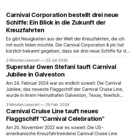
Carnival Corporation bestellt drei neue
Schiffe: Ein Blick in die Zukunft der
Kreuzfahrten
Es gibt Neuigkeiten aus der Welt der Kreuzfahrten, die ich
mit euch teilen möchte. Die Carnival Corporation & plc hat
kürzlich bekannt gegeben, dass sie drei neue Schiffe für die
Carnival Cruise Line bestellt hat. 💡Die Carnival Corporation
3 Minuten Lesezeit
23 Juli 2024
& plc ist das Mutterunternehmen von mehreren bekannten
Superstar Gwen Stefani tauft Carnival
Kreuzfahrtmarken, darunter Carnival Cruise
Jubilee in Galveston
Am 24. Februar 2024 war es endlich soweit: Die Carnival
Jubilee, das neueste Flaggschiff der Carnival Cruise Line,
wurde in ihrem Heimathafen Galveston, Texas, feierlich
getauft. Es war ein Spektakel der Extraklasse! Die Taufe
3 Minuten Lesezeit
29 Feb. 2024
markierte nicht nur den offiziellen Start für das 183.521
Carnival Cruise Line tauft neues
Bruttotonnen schwere Kreuzfahrtschiff, sondern fiel auch
Flaggschiff "Carnival Celebration"
Am 20. November 2022 war es soweit: Die US-
amerikanische Kreuzfahrtreederei Carnival Cruise Line