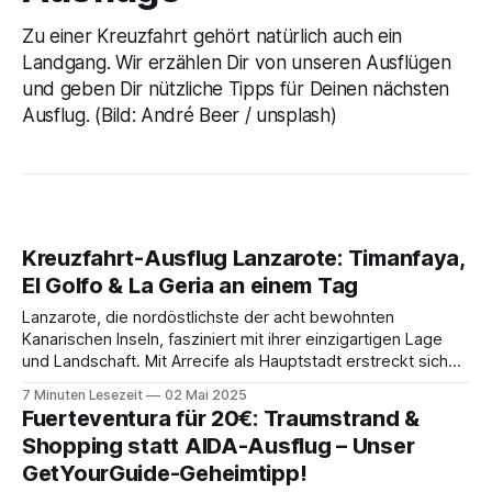
Zu einer Kreuzfahrt gehört natürlich auch ein
Landgang. Wir erzählen Dir von unseren Ausflügen
und geben Dir nützliche Tipps für Deinen nächsten
Ausflug. (Bild: André Beer / unsplash)
Kreuzfahrt-Ausflug Lanzarote: Timanfaya,
El Golfo & La Geria an einem Tag
Lanzarote, die nordöstlichste der acht bewohnten
Kanarischen Inseln, fasziniert mit ihrer einzigartigen Lage
und Landschaft. Mit Arrecife als Hauptstadt erstreckt sich
die Insel über 845,94 Quadratkilometer und beherbergt
7 Minuten Lesezeit
02 Mai 2025
mehr als 161.000 Einwohner. Nur etwa 140 km von der
Fuerteventura für 20€: Traumstrand &
marokkanischen Küste entfernt und rund 1000 km vom
Shopping statt AIDA-Ausflug – Unser
spanischen Festland,
GetYourGuide-Geheimtipp!