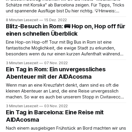
Schätze mit Korsika" ab Barcelona zeigen. Für Tipps, Tricks
und spannende Ausflüge bist Du hier richtig. 💡Hinweis:
Dieser Beitrag lebt durch seine Verweise auch Schwester-
8 Minuten Lesezeit
15 Dez. 2022
Beiträge in unserem Blog, wie bsp. einzelne
Blitz-Besuch in Rom: 🚌 Hop on, Hop off für
Restaurantbewertungen. Diese Beitrag entstehen mit der
einen schnellen Überblick
Zeit
Eine Hop-on Hop-off Tour mit Big Bus in Rom ist eine
fantastische Möglichkeit, die ewige Stadt zu erkunden,
besonders wenn du nur einen kurzen Aufenthalt während
einer Kreuzfahrt hast. Hier sind einige Highlights und Vorteile
3 Minuten Lesezeit
07 Nov. 2022
dieser Art von Tour. Wir haben die Tour mit Big Bus Rome
Ein Tag in Rom: Ein unvergessliches
getestet
Abenteuer mit der AIDAcosma
Wenn man an eine Kreuzfahrt denkt, dann sind es oft die
kleinen Abenteuer an Land, die eine Reise unvergesslich
machen. So war es auch bei unserem Stopp in Civitavecchia
auf der Tour „Mediterrane Schätze“ mit der AIDAcosma. Hier
3 Minuten Lesezeit
03 Nov. 2022
ist ein Rückblick auf unseren spannenden Tagesausflug
Ein Tag in Barcelona: Eine Reise mit
nach Rom, den ich wärmstens
AIDAcosma
Nach einem ausgiebigen Frühstück an Bord machten wir uns