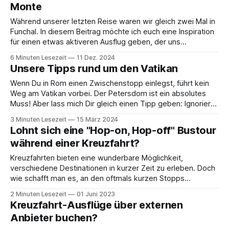
Monte
Während unserer letzten Reise waren wir gleich zwei Mal in
Funchal. In diesem Beitrag möchte ich euch eine Inspiration
für einen etwas aktiveren Ausflug geben, der uns
besonders gut gefallen hat – und das Beste: Er passt in fast
6 Minuten Lesezeit
11 Dez. 2024
jedes Budget. Tatsächlich haben wir nur ein Busticket für
Unsere Tipps rund um den Vatikan
den Rückweg bezahlt.
Wenn Du in Rom einen Zwischenstopp einlegst, führt kein
Weg am Vatikan vorbei. Der Petersdom ist ein absolutes
Muss! Aber lass mich Dir gleich einen Tipp geben: Ignoriere
die Leute, die sich als „offizielle Mitarbeiter“ ausgeben und
3 Minuten Lesezeit
15 März 2024
Dir versprechen, Dich schneller in den Dom zu bringen – das
Lohnt sich eine "Hop-on, Hop-off" Bustour
ist meistens Abzocke.
während einer Kreuzfahrt?
Kreuzfahrten bieten eine wunderbare Möglichkeit,
verschiedene Destinationen in kurzer Zeit zu erleben. Doch
wie schafft man es, an den oftmals kurzen Stopps
möglichst viel von der Stadt zu sehen? Hier kommen die
2 Minuten Lesezeit
01 Juni 2023
"Hop-on, Hop-off" Busse ins Spiel, die sich als ideale
Kreuzfahrt-Ausflüge über externen
Lösung herausstellen. Ja, sie lohnen
Anbieter buchen?