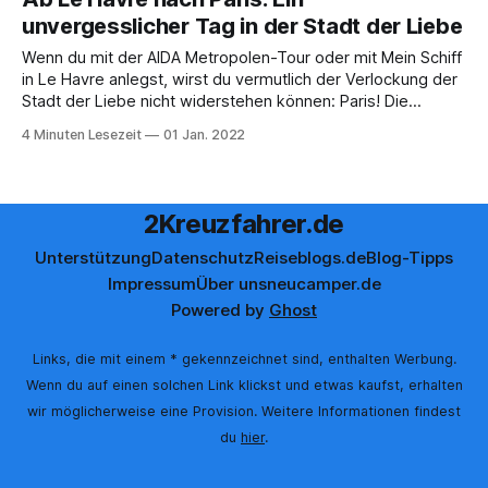
super zentral! Du bist nur etwa einen Kilometer vom
unvergesslicher Tag in der Stadt der Liebe
Stadtzentrum entfernt,
Wenn du mit der AIDA Metropolen-Tour oder mit Mein Schiff
in Le Havre anlegst, wirst du vermutlich der Verlockung der
Stadt der Liebe nicht widerstehen können: Paris! Die
meisten Kreuzfahrten kommen früh in Le Havre an, was dir
4 Minuten Lesezeit
01 Jan. 2022
die Chance gibt, einen Ausflug in die französische
Hauptstadt zu unternehmen.
2Kreuzfahrer.de
Unterstützung
Datenschutz
Reiseblogs.de
Blog-Tipps
Impressum
Über uns
neucamper.de
Powered by
Ghost
Links, die mit einem * gekennzeichnet sind, enthalten Werbung.
Wenn du auf einen solchen Link klickst und etwas kaufst, erhalten
wir möglicherweise eine Provision. Weitere Informationen findest
du
hier
.