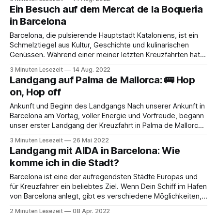
ist die pünktliche Rückkehr zum Schiff. Es gibt wohl kaum
Ein Besuch auf dem Mercat de la Boqueria
etwas Stressigeres als die Vorstellung, das eigene Schiff
in Barcelona
Barcelona, die pulsierende Hauptstadt Kataloniens, ist ein
Schmelztiegel aus Kultur, Geschichte und kulinarischen
Genüssen. Während einer meiner letzten Kreuzfahrten hatte
ich das Vergnügen, den berühmten Mercat de la Boqueria
3 Minuten Lesezeit
14 Aug. 2022
zu besuchen – ein wahres Paradies für Feinschmecker und
Landgang auf Palma de Mallorca: 🚌 Hop
Entdecker. Ein Spaziergang durch den Markt Schon beim
on, Hop off
Betreten des Marktes wird man
Ankunft und Beginn des Landgangs Nach unserer Ankunft in
Barcelona am Vortag, voller Energie und Vorfreude, begann
unser erster Landgang der Kreuzfahrt in Palma de Mallorca.
Schon beim Verlassen des Schiffs spürten wir die
3 Minuten Lesezeit
26 Mai 2022
Aufregung und die sonnige Wärme der Baleareninsel. Unser
Landgang mit AIDA in Barcelona: Wie
Plan war es, die Stadt zu Fuß zu
komme ich in die Stadt?
Barcelona ist eine der aufregendsten Städte Europas und
für Kreuzfahrer ein beliebtes Ziel. Wenn Dein Schiff im Hafen
von Barcelona anlegt, gibt es verschiedene Möglichkeiten,
um ins Stadtzentrum zu gelangen. In diesem Blogpost stelle
2 Minuten Lesezeit
08 Apr. 2022
ich Dir die besten Optionen vor, damit Dein Aufenthalt in