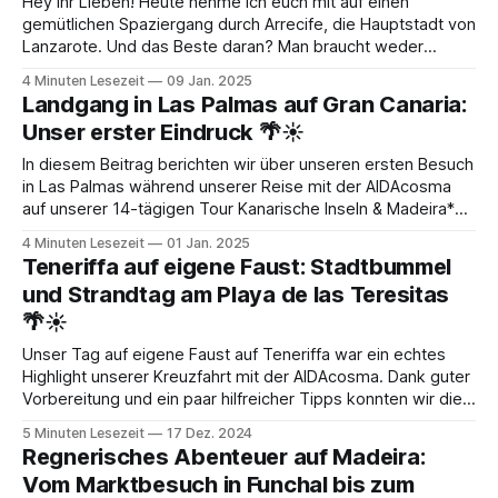
Hey ihr Lieben! Heute nehme ich euch mit auf einen
gemütlichen Spaziergang durch Arrecife, die Hauptstadt von
Lanzarote. Und das Beste daran? Man braucht weder
Transfer noch Taxi, um vom Schiff ins Herz der Stadt zu
4 Minuten Lesezeit
09 Jan. 2025
gelangen – in weniger als 15 Minuten ist man mittendrin im
Landgang in Las Palmas auf Gran Canaria:
Geschehen! 🚶‍♂️💨 🇮🇨Wir haben Arrecife
Unser erster Eindruck 🌴☀️
In diesem Beitrag berichten wir über unseren ersten Besuch
in Las Palmas während unserer Reise mit der AIDAcosma
auf unserer 14-tägigen Tour Kanarische Inseln & Madeira*
(Kombi-Tour aus 2 x 7 Tage). Vielleicht suchst du ja noch
4 Minuten Lesezeit
01 Jan. 2025
etwas Inspiration für deinen Landgang auf eigene Faust? 🤗
Teneriffa auf eigene Faust: Stadtbummel
Wenn die Flugzeiten
und Strandtag am Playa de las Teresitas
🌴☀️
Unser Tag auf eigene Faust auf Teneriffa war ein echtes
Highlight unserer Kreuzfahrt mit der AIDAcosma. Dank guter
Vorbereitung und ein paar hilfreicher Tipps konnten wir die
Insel entspannt genießen und einen perfekten Strandtag
5 Minuten Lesezeit
17 Dez. 2024
erleben. Hier erfährst du alle Details – von der Planung bis
Regnerisches Abenteuer auf Madeira:
zur Rückkehr aufs Schiff. Vorbereitung – Unser
Vom Marktbesuch in Funchal bis zum