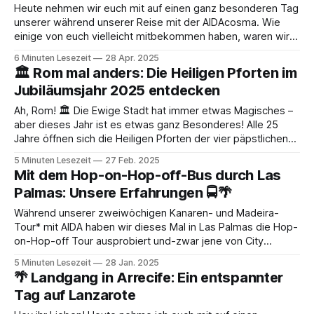
Heute nehmen wir euch mit auf einen ganz besonderen Tag
unserer während unserer Reise mit der AIDAcosma. Wie
einige von euch vielleicht mitbekommen haben, waren wir
ganze 14 Tage an Bord und haben gleich zweimal
6 Minuten Lesezeit
28 Apr. 2025
hintereinander die 7-tägige Tour „Kanaren & Madeira*“
🏛️ Rom mal anders: Die Heiligen Pforten im
gemacht. Start- und Zielhafen war jeweils Gran
Jubiläumsjahr 2025 entdecken
Ah, Rom! 🏛️ Die Ewige Stadt hat immer etwas Magisches –
aber dieses Jahr ist es etwas ganz Besonderes! Alle 25
Jahre öffnen sich die Heiligen Pforten der vier päpstlichen
Basiliken, und 2024 ist wieder so ein Jubeljahr. 🎉 Wenn dein
5 Minuten Lesezeit
27 Feb. 2025
Kreuzfahrtschiff in Civitavecchia anlegt, hast du die Chance,
Mit dem Hop-on-Hop-off-Bus durch Las
dieses seltene Ereignis live
Palmas: Unsere Erfahrungen 🚍🌴
Während unserer zweiwöchigen Kanaren- und Madeira-
Tour* mit AIDA haben wir dieses Mal in Las Palmas die Hop-
on-Hop-off Tour ausprobiert und-zwar jene von City
Sightseeing. Beim letzten Besuch waren wir eher gemütlich
5 Minuten Lesezeit
28 Jan. 2025
zu Fuß unterwegs. Landgang in Las Palmas auf Gran
🌴 Landgang in Arrecife: Ein entspannter
Canaria: Unser erster Eindruck 🌴☀️In
Tag auf Lanzarote