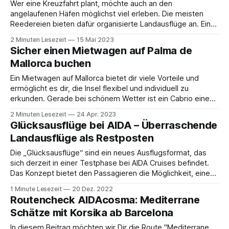
Wer eine Kreuzfahrt plant, möchte auch an den
angelaufenen Häfen möglichst viel erleben. Die meisten
Reedereien bieten dafür organisierte Landausflüge an. Eine
spannende Alternative ist die Buchung von Touren und
2 Minuten Lesezeit
15 Mai 2023
Aktivitäten über Online-Plattformen wie GetYourGuide. Was
Sicher einen Mietwagen auf Palma de
genau GetYourGuide ist, welche Vor- und Nachteile es im
Mallorca buchen
Vergleich zu klassischen Reederei-
Ein Mietwagen auf Mallorca bietet dir viele Vorteile und
ermöglicht es dir, die Insel flexibel und individuell zu
erkunden. Gerade bei schönem Wetter ist ein Cabrio eine
tolle Wahl, um die herrliche Landschaft und die Sonne zu
2 Minuten Lesezeit
24 Apr. 2023
genießen. Mit einem eigenen Auto bist du unabhängig von
Glücksausflüge bei AIDA – Überraschende
öffentlichen Verkehrsmitteln und kannst
Landausflüge als Restposten
Die „Glücksausflüge“ sind ein neues Ausflugsformat, das
sich derzeit in einer Testphase bei AIDA Cruises befindet.
Das Konzept bietet den Passagieren die Möglichkeit, einen
Landausflug zu buchen, ohne im Voraus zu wissen, welcher
1 Minute Lesezeit
20 Dez. 2022
Ausflug ihnen zugewiesen wird. Dieses Format ist aktuell
Routencheck AIDAcosma: Mediterrane
nur auf wenigen Routen verfügbar und kann über das
Schätze mit Korsika ab Barcelona
In diesem Beitrag möchten wir Dir die Route "Mediterrane