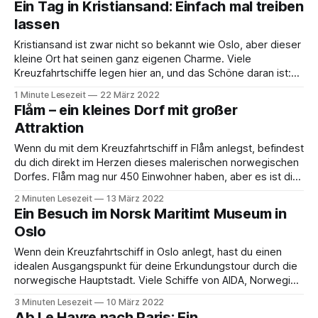
Ein Tag in Kristiansand: Einfach mal treiben
Barcelona stressfrei und angenehm beginnt. Der
lassen
Kristiansand ist zwar nicht so bekannt wie Oslo, aber dieser
kleine Ort hat seinen ganz eigenen Charme. Viele
Kreuzfahrtschiffe legen hier an, und das Schöne daran ist:
Du musst dir keine Sorgen um Shuttles machen, denn die
1 Minute Lesezeit
22 März 2022
Schiffe legen so zentral an, dass du direkt losspazieren
Flåm – ein kleines Dorf mit großer
kannst. Wir haben unseren
Attraktion
Wenn du mit dem Kreuzfahrtschiff in Flåm anlegst, befindest
du dich direkt im Herzen dieses malerischen norwegischen
Dorfes. Flåm mag nur 450 Einwohner haben, aber es ist die
Heimat einer der bekanntesten Touristenattraktionen
2 Minuten Lesezeit
13 März 2022
Norwegens: der Flåmbahn. Die Flåmbahn ist nicht einfach
Ein Besuch im Norsk Maritimt Museum in
nur eine Zugfahrt – sie ist ein echtes Abenteuer! Diese
Oslo
Wenn dein Kreuzfahrtschiff in Oslo anlegt, hast du einen
idealen Ausgangspunkt für deine Erkundungstour durch die
norwegische Hauptstadt. Viele Schiffe von AIDA, Norwegian
Cruise Line, Royal Caribbean und anderen großen
3 Minuten Lesezeit
10 März 2022
Reedereien machen hier Halt. Das Schöne: Der Hafen liegt
Ab Le Havre nach Paris: Ein