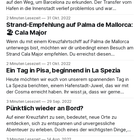
auf den Weg, um Barcelona zu erkunden. Der Transfer vom
Hafen in die Innenstadt verlief problemlos und war
erstaunlich günstig. Mit dem öffentlichen Bus waren wir im
2 Minuten Lesezeit
31 Okt. 2022
Handumdrehen mitten im Herzen der pulsierenden
Strand-Empfehlung auf Palma de Mallorca:
Metropole. Die Fahrt bot uns bereits erste Eindrücke
🏖️ Cala Major
Wenn du mit einem Kreuzfahrtschiff auf Palma de Mallorca
unterwegs bist, möchten wir dir unbedingt einen Besuch am
Strand Cala Major empfehlen. Du erreichst diesen
wunderschönen Strand sehr schnell mit den öffentlichen
2 Minuten Lesezeit
21 Okt. 2022
Verkehrsmitteln, was die Anreise stressfrei und bequem
Ein Tag in Pisa, beginnend in La Spezia
macht. Cala Major ist ein beliebter Strand, der sich in einer
Heute möchten wir euch von unserem spannenden Tag in
La Spezia berichten, einem Hafenstadt-Juwel, das wir mit
der Cosma erreicht haben. Ihr wisst ja, dass wir gerne
schon einmal unsere eigenen Abenteuer planen, um den
3 Minuten Lesezeit
29 Sep. 2022
teuren Ausflügen der Reederei zu entgehen. Also haben wir
Pünktlich wieder an Bord?
uns entschieden, an Land auf
Auf einer Kreuzfahrt zu sein, bedeutet, neue Orte zu
entdecken, sich zu entspannen und unvergessliche
Abenteuer zu erleben. Doch eines der wichtigsten Dinge,
die man während einer Kreuzfahrt im Auge behalten muss,
3 Minuten Lesezeit
14 Aug. 2022