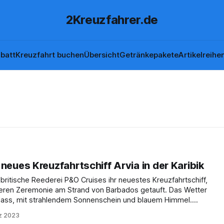
2Kreuzfahrer.de
batt
Kreuzfahrt buchen
Übersicht
Getränkepakete
Artikelreihe
neues Kreuzfahrtschiff Arvia in der Karibik
britische Reederei P&O Cruises ihr neuestes Kreuzfahrtschiff,
nderen Zeremonie am Strand von Barbados getauft. Das Wetter
nlass, mit strahlendem Sonnenschein und blauem Himmel.
t Taufpatenschaft Als Taufpatin für die Arvia
z 2023