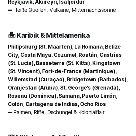
Reykjavik, Akureyri, Isafjördur
➡ Heiße Quellen, Vulkane, Mitternachtssonne
🏝 Karibik & Mittelamerika
Philipsburg (St. Maarten), La Romana, Belize
City, Costa Maya, Cozumel, Roatán, Castries
(St. Lucia), Basseterre (St. Kitts), Kingstown
(St. Vincent), Fort-de-France (Martinique),
Willemstad (Curaçao), Bridgetown (Barbados),
Oranjestad (Aruba), St. George’s (Grenada),
Roseau (Dominica), Samana, Puerto Limón,
Colón, Cartagena de Indias, Ocho Rios
➡ Palmen, Riffe, Dschungel & Kolonialflair